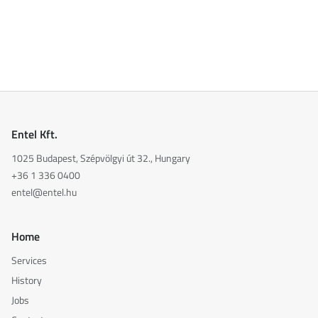
Entel Kft.
1025 Budapest, Szépvölgyi út 32., Hungary
+36 1 336 0400
entel@entel.hu
Home
Services
History
Jobs