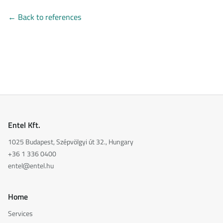
←
Back to references
Entel Kft.
1025 Budapest, Szépvölgyi út 32., Hungary
+36 1 336 0400
entel@entel.hu
Home
Services