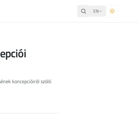
EN
epciói
ének koncepcióiról szóló