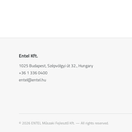
Entel Kft.
1025 Budapest, Szépvölgyi út 32., Hungary
+36 1 336 0400
entel@entel.hu
©
2026
ENTEL Műszaki Fejlesztő Kft. —
All rights reserved.