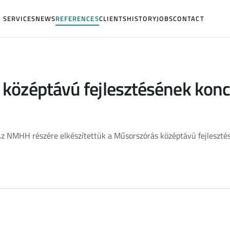
SERVICES
NEWS
REFERENCES
CLIENTS
HISTORY
JOBS
CONTACT
középtávú fejlesztésének konc
z NMHH részére elkészítettük a Műsorszórás középtávú fejlesztés