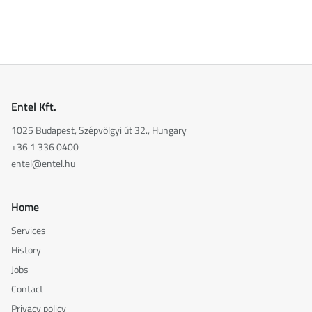
Entel Kft.
1025 Budapest, Szépvölgyi út 32., Hungary
+36 1 336 0400
entel@entel.hu
Home
Services
History
Jobs
Contact
Privacy policy