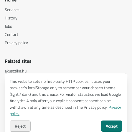
Services
History
Jobs
Contact
Privacy policy
Related sites
akusztika.hu
inspiredacoustics.com
This website sets no first-party HTTP cookies. It uses your
soundy.ai
browser's localStorage only to remember your chosen theme
(light / dark) and this choice. For visitor statistics we load Google
irat.ai
Analytics 4 only after your explicit consent; consent can be
withdrawn at any time as described in the Privacy policy.
Privacy
policy
©
2026
ENTEL Műszaki Fejlesztő Kft. —
All rights reserved.
Privacy policy
Reject
Accept