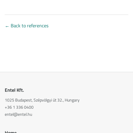
←
Back to references
Entel Kft.
1025 Budapest, Szépvölgyi út 32., Hungary
+36 1 336 0400
entel@entel.hu
Home