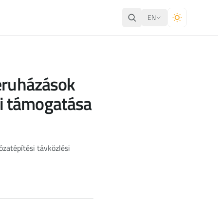
EN
beruházások
i támogatása
zatépítési távközlési