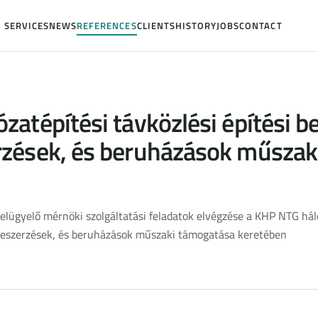
SERVICES
NEWS
REFERENCES
CLIENTS
HISTORY
JOBS
CONTACT
zatépítési távközlési építési 
zések, és beruházások műszak
elügyelő mérnöki szolgáltatási feladatok elvégzése a KHP NTG háló
beszerzések, és beruházások műszaki támogatása keretében