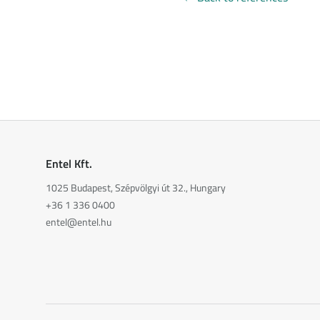
Entel Kft.
1025 Budapest, Szépvölgyi út 32., Hungary
+36 1 336 0400
entel@entel.hu