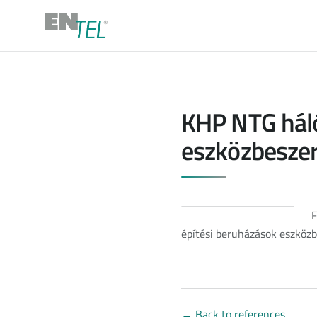
KHP NTG háló
eszközbeszer
F
építési beruházások eszköz
←
Back to references