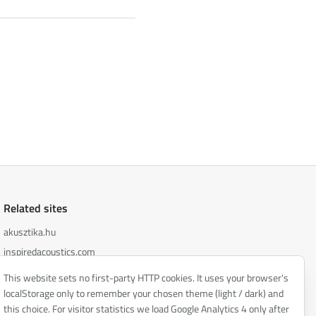
Related sites
akusztika.hu
inspiredacoustics.com
soundy.ai
This website sets no first-party HTTP cookies. It uses your browser's
irat.ai
localStorage only to remember your chosen theme (light / dark) and
this choice. For visitor statistics we load Google Analytics 4 only after