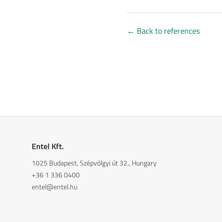
←
Back to references
Entel Kft.
1025 Budapest, Szépvölgyi út 32., Hungary
+36 1 336 0400
entel@entel.hu