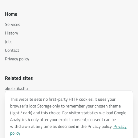
Home
Services
History
Jobs
Contact
Privacy policy
Related sites
akusztika.hu
inspiredacoustics.com
This website sets no first-party HTTP cookies. It uses your
soundy.ai
browser's localStorage only to remember your chosen theme
(light / dark) and this choice. For visitor statistics we load Google
irat.ai
Analytics 4 only after your explicit consent; consent can be
withdrawn at any time as described in the Privacy policy.
Privacy
policy