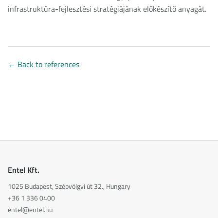
infrastruktúra-fejlesztési stratégiájának előkészítő anyagát.
←
Back to references
Entel Kft.
1025 Budapest, Szépvölgyi út 32., Hungary
+36 1 336 0400
entel@entel.hu