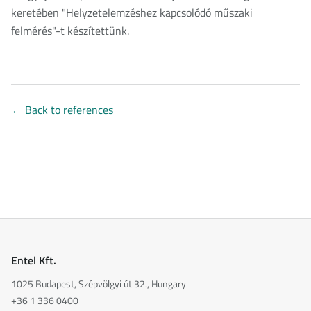
keretében "Helyzetelemzéshez kapcsolódó műszaki
felmérés"-t készítettünk.
←
Back to references
Entel Kft.
1025 Budapest, Szépvölgyi út 32., Hungary
+36 1 336 0400