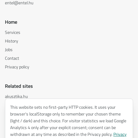
entel@entel.hu
Home
Services
History
Jobs
Contact
Privacy policy
Related sites
akusztika.hu
inspiredacoustics.com
This website sets no first-party HTTP cookies. It uses your
soundy.ai
browser's localStorage only to remember your chosen theme
(light / dark) and this choice. For visitor statistics we load Google
irat.ai
Analytics 4 only after your explicit consent; consent can be
withdrawn at any time as described in the Privacy policy.
Privacy