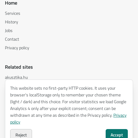
Home
Services
History
Jobs
Contact
Privacy policy
Related sites
akusztika.hu
inspiredacoustics.com
This website sets no first-party HTTP cookies. It uses your
soundy.ai
browser's localStorage only to remember your chosen theme
(light / dark) and this choice. For visitor statistics we load Google
irat.ai
Analytics 4 only after your explicit consent; consent can be
withdrawn at any time as described in the Privacy policy.
Privacy
policy
©
2026
ENTEL Műszaki Fejlesztő Kft. —
All rights reserved.
Privacy policy
Reject
Accept