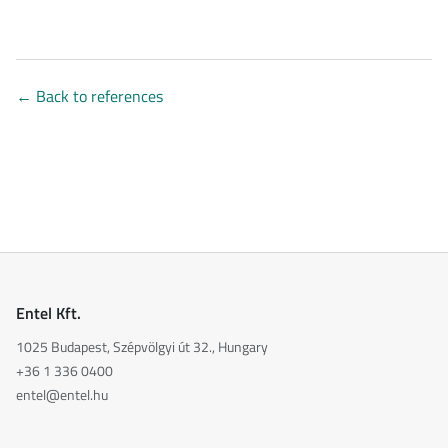
←
Back to references
Entel Kft.
1025 Budapest, Szépvölgyi út 32., Hungary
+36 1 336 0400
entel@entel.hu