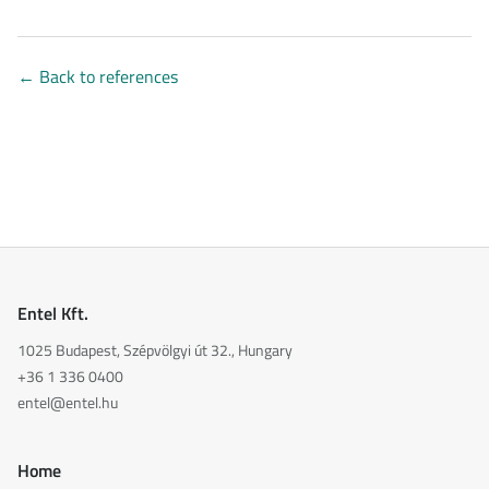
←
Back to references
Entel Kft.
1025 Budapest, Szépvölgyi út 32., Hungary
+36 1 336 0400
entel@entel.hu
Home