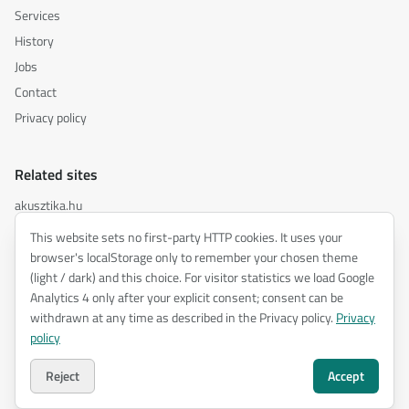
Services
History
Jobs
Contact
Privacy policy
Related sites
akusztika.hu
inspiredacoustics.com
This website sets no first-party HTTP cookies. It uses your
soundy.ai
browser's localStorage only to remember your chosen theme
(light / dark) and this choice. For visitor statistics we load Google
irat.ai
Analytics 4 only after your explicit consent; consent can be
withdrawn at any time as described in the Privacy policy.
Privacy
policy
©
2026
ENTEL Műszaki Fejlesztő Kft. —
All rights reserved.
Privacy policy
Reject
Accept