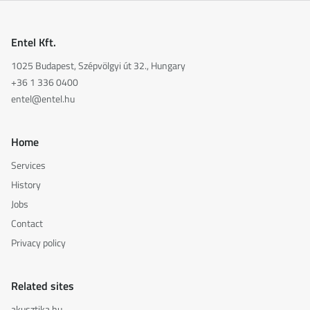
Entel Kft.
1025 Budapest, Szépvölgyi út 32., Hungary
+36 1 336 0400
entel@entel.hu
Home
Services
History
Jobs
Contact
Privacy policy
Related sites
akusztika.hu