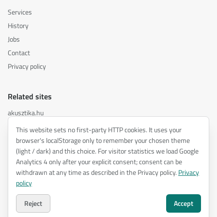
Services
History
Jobs
Contact
Privacy policy
Related sites
akusztika.hu
inspiredacoustics.com
This website sets no first-party HTTP cookies. It uses your
soundy.ai
browser's localStorage only to remember your chosen theme
(light / dark) and this choice. For visitor statistics we load Google
irat.ai
Analytics 4 only after your explicit consent; consent can be
withdrawn at any time as described in the Privacy policy.
Privacy
policy
©
2026
ENTEL Műszaki Fejlesztő Kft. —
All rights reserved.
Privacy policy
Reject
Accept