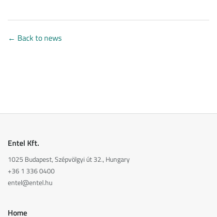
←
Back to news
Entel Kft.
1025 Budapest, Szépvölgyi út 32., Hungary
+36 1 336 0400
entel@entel.hu
Home