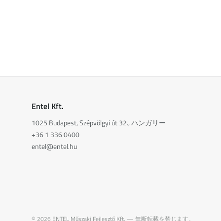
Entel Kft.
1025 Budapest, Szépvölgyi út 32., ハンガリー
+36 1 336 0400
entel@entel.hu
©
2026
ENTEL Műszaki Fejlesztő Kft. —
無断転載を禁じます。