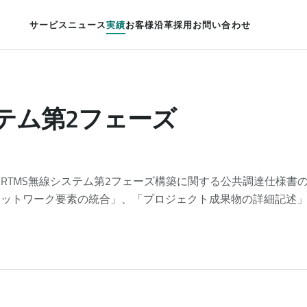
サービス
ニュース
実績
お客様
沿革
採用
お問い合わせ
ステム第2フェーズ
ERTMS無線システム第2フェーズ構築に関する公共調達仕様書
規ネットワーク要素の統合」、「プロジェクト成果物の詳細記述