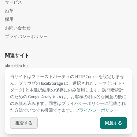
サービス
沿革
採用
お問い合わせ
プライバシーポリシー
関連サイト
akusztika.hu
inspiredacoustics.com
当サイトはファーストパーティの HTTP Cookie を設定しませ
soundy.ai
ん。ブラウザの localStorage は、選択されたテーマ (ライト /
ダーク) と本選択結果の保存にのみ使用します。訪問者統計
irat.ai
のための Google Analytics 4 は、お客様の明示的な同意の後に
のみ読み込みます。同意はプライバシーポリシーに記載され
た方法でいつでも撤回できます。
プライバシーポリシー
©
2026
ENTEL Műszaki Fejlesztő Kft. —
無断転載を禁じます。
プライバシーポリシー
拒否する
同意する