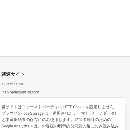
関連サイト
akusztika.hu
inspiredacoustics.com
soundy.ai
当サイトはファーストパーティの HTTP Cookie を設定しません。
irat.ai
ブラウザの localStorage は、選択されたテーマ (ライト / ダーク)
と本選択結果の保存にのみ使用します。訪問者統計のための
Google Analytics 4 は、お客様の明示的な同意の後にのみ読み込み