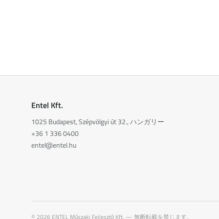
Entel Kft.
1025 Budapest, Szépvölgyi út 32., ハンガリー
+36 1 336 0400
entel@entel.hu
©
2026
ENTEL Műszaki Fejlesztő Kft. —
無断転載を禁じます。