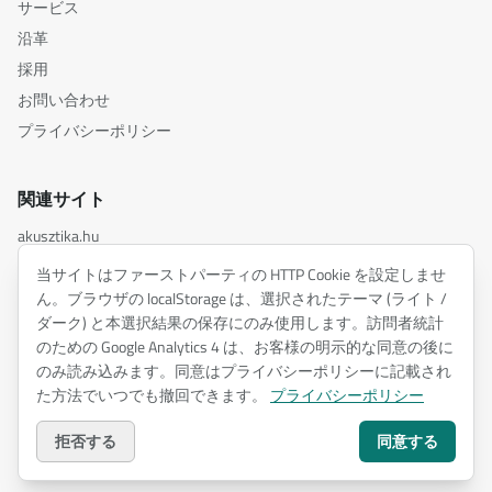
サービス
沿革
採用
お問い合わせ
プライバシーポリシー
関連サイト
akusztika.hu
inspiredacoustics.com
当サイトはファーストパーティの HTTP Cookie を設定しませ
soundy.ai
ん。ブラウザの localStorage は、選択されたテーマ (ライト /
ダーク) と本選択結果の保存にのみ使用します。訪問者統計
irat.ai
のための Google Analytics 4 は、お客様の明示的な同意の後に
のみ読み込みます。同意はプライバシーポリシーに記載され
た方法でいつでも撤回できます。
プライバシーポリシー
©
2026
ENTEL Műszaki Fejlesztő Kft. —
無断転載を禁じます。
プライバシーポリシー
拒否する
同意する