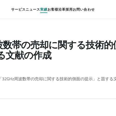
サービス
ニュース
実績
お客様
沿革
採用
お問い合わせ
z周波数帯の売却に関する技術
る文献の作成
「32GHz周波数帯の売却に関する技術的側面の提示」と題する