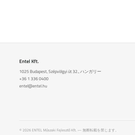
Entel Kft.
1025 Budapest, Szépvölgyi út 32., ハンガリー
+36 1 336 0400
entel@entel.hu
©
2026
ENTEL Műszaki Fejlesztő Kft. —
無断転載を禁じます。