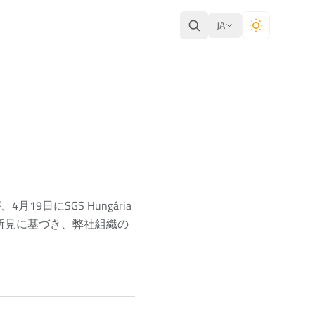
JA
日にSGS Hungária
た所見に基づき、弊社組織の