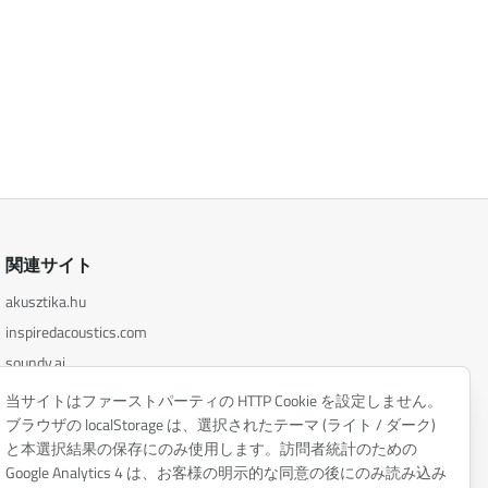
関連サイト
akusztika.hu
inspiredacoustics.com
soundy.ai
irat.ai
当サイトはファーストパーティの HTTP Cookie を設定しません。
ブラウザの localStorage は、選択されたテーマ (ライト / ダーク)
と本選択結果の保存にのみ使用します。訪問者統計のための
Google Analytics 4 は、お客様の明示的な同意の後にのみ読み込み