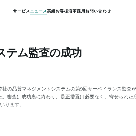
サービス
ニュース
実績
お客様
沿革
採用
お問い合わせ
システム監査の成功
弊社の品質マネジメントシステムの第9回サーベイランス監査が、4月19
ました。審査は成功裏に終わり、是正措置は必要なく、寄せられ
いります。