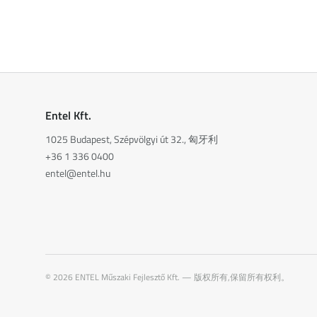
Entel Kft.
1025 Budapest, Szépvölgyi út 32., 匈牙利
+36 1 336 0400
entel@entel.hu
©
2026
ENTEL Műszaki Fejlesztő Kft. —
版权所有,保留所有权利。