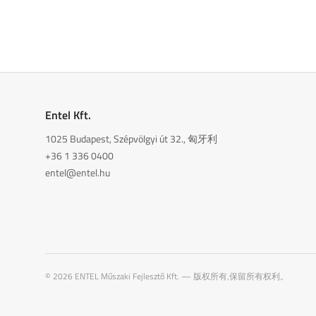
Entel Kft.
1025 Budapest, Szépvölgyi út 32., 匈牙利
+36 1 336 0400
entel@entel.hu
©
2026
ENTEL Műszaki Fejlesztő Kft. —
版权所有,保留所有权利。