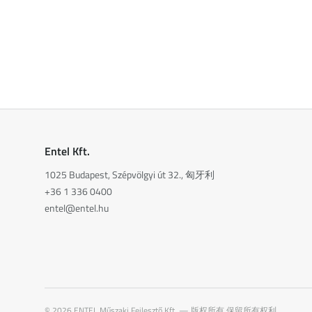
Entel Kft.
1025 Budapest, Szépvölgyi út 32., 匈牙利
+36 1 336 0400
entel@entel.hu
©
2026
ENTEL Műszaki Fejlesztő Kft. —
版权所有,保留所有权利。