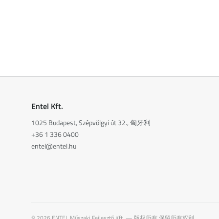
Entel Kft.
1025 Budapest, Szépvölgyi út 32., 匈牙利
+36 1 336 0400
entel@entel.hu
©
2026
ENTEL Műszaki Fejlesztő Kft. —
版权所有,保留所有权利。