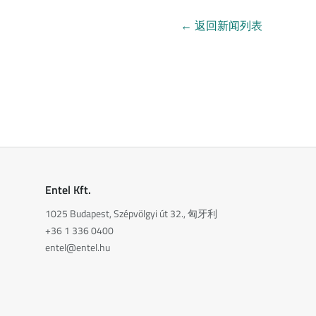
←
返回新闻列表
Entel Kft.
1025 Budapest, Szépvölgyi út 32., 匈牙利
+36 1 336 0400
entel@entel.hu