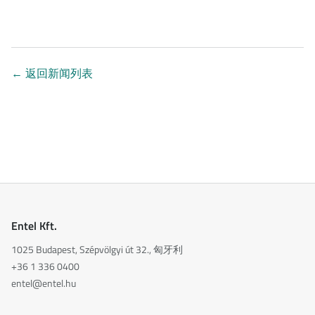
←
返回新闻列表
Entel Kft.
1025 Budapest, Szépvölgyi út 32., 匈牙利
+36 1 336 0400
entel@entel.hu