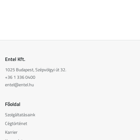
Entel Kft.
1025 Budapest, Szépvölgyi út 32.
+36 1 336 0400
entel@entel.hu
Főoldal
Szolgáltatásaink
Cégtörténet
Karrier