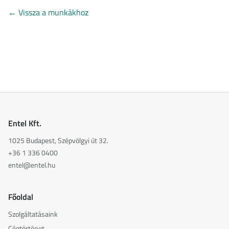
←
Vissza a munkákhoz
Entel Kft.
1025 Budapest, Szépvölgyi út 32.
+36 1 336 0400
entel@entel.hu
Főoldal
Szolgáltatásaink
Cégtörténet