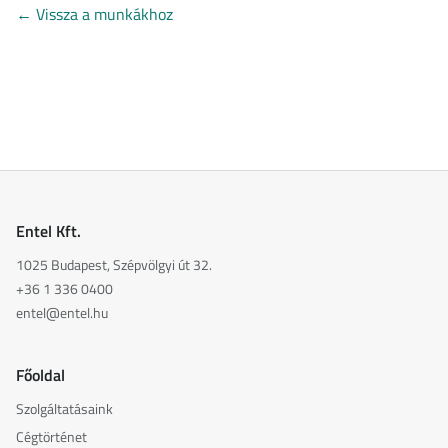
←
Vissza a munkákhoz
Entel Kft.
1025 Budapest, Szépvölgyi út 32.
+36 1 336 0400
entel@entel.hu
Főoldal
Szolgáltatásaink
Cégtörténet