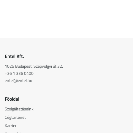
Entel Kft.
1025 Budapest, Szépvölgyi út 32.
+36 1 336 0400
entel@entel.hu
Főoldal
Szolgáltatásaink
Cégtörténet
Karrier