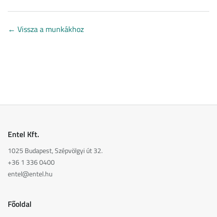
←
Vissza a munkákhoz
Entel Kft.
1025 Budapest, Szépvölgyi út 32.
+36 1 336 0400
entel@entel.hu
Főoldal