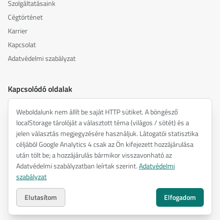
Szolgáltatásaink
Cégtörténet
Karrier
Kapcsolat
Adatvédelmi szabályzat
Kapcsolódó oldalak
akusztika.hu
Weboldalunk nem állít be saját HTTP sütiket. A böngésző
inspiredacoustics.com
localStorage tárolóját a választott téma (világos / sötét) és a
soundy.ai
jelen választás megjegyzésére használjuk. Látogatói statisztika
céljából Google Analytics 4 csak az Ön kifejezett hozzájárulása
irat.ai
után tölt be; a hozzájárulás bármikor visszavonható az
Adatvédelmi szabályzatban leírtak szerint.
Adatvédelmi
szabályzat
©
2026
ENTEL Műszaki Fejlesztő Kft. —
Minden jog fenntartva.
Adatvédelmi szabályzat
Elutasítom
Elfogadom