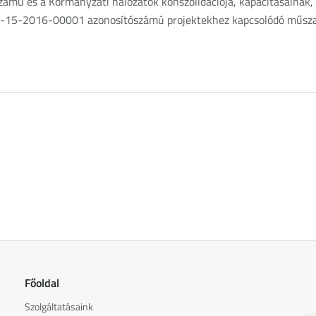
mú és a Kormányzati hálózatok konszolidációja, kapacitásainak,
-15-2016-00001 azonosítószámú projektekhez kapcsolódó műszaki
Főoldal
Szolgáltatásaink