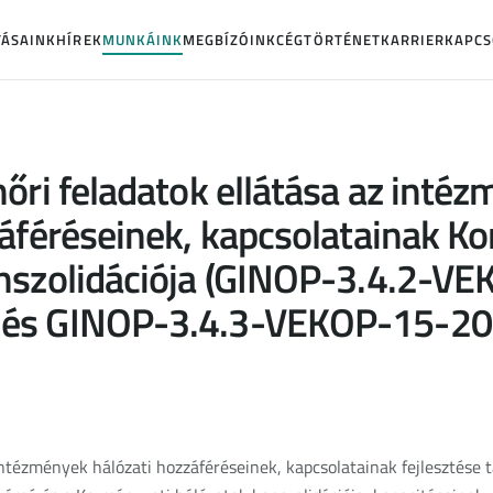
TÁSAINK
HÍREK
MUNKÁINK
MEGBÍZÓINK
CÉGTÖRTÉNET
KARRIER
KAPCS
őri feladatok ellátása az inté
záféréseinek, kapcsolatainak K
nszolidációja (GINOP-3.4.2-V
és GINOP-3.4.3-VEKOP-15-20
ntézmények hálózati hozzáféréseinek, kapcsolatainak fejlesztése