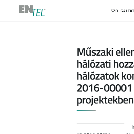
SZOLGÁLTA
Műszaki ellen
hálózati hoz
hálózatok ko
2016-00001 
projektekben
I