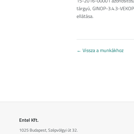
15-2016-00001 azonosítószá
tárgyú, GINOP-3.4.3-VEKOP
ellátása.
←
Vissza a munkákhoz
Entel Kft.
1025 Budapest, Szépvölgyi út 32.