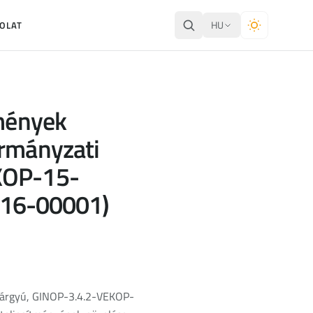
HU
OLAT
zmények
ormányzati
EKOP-15-
16-00001)
 tárgyú, GINOP-3.4.2-VEKOP-