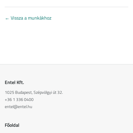
←
Vissza a munkákhoz
Entel Kft.
1025 Budapest, Szépvölgyi út 32.
+36 1 336 0400
entel@entel.hu
Főoldal