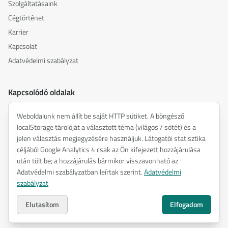
Szolgáltatásaink
Cégtörténet
Karrier
Kapcsolat
Adatvédelmi szabályzat
Kapcsolódó oldalak
akusztika.hu
Weboldalunk nem állít be saját HTTP sütiket. A böngésző
inspiredacoustics.com
localStorage tárolóját a választott téma (világos / sötét) és a
soundy.ai
jelen választás megjegyzésére használjuk. Látogatói statisztika
céljából Google Analytics 4 csak az Ön kifejezett hozzájárulása
irat.ai
után tölt be; a hozzájárulás bármikor visszavonható az
Adatvédelmi szabályzatban leírtak szerint.
Adatvédelmi
szabályzat
©
2026
ENTEL Műszaki Fejlesztő Kft. —
Minden jog fenntartva.
Adatvédelmi szabályzat
Elutasítom
Elfogadom