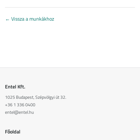
←
Vissza a munkákhoz
Entel Kft.
1025 Budapest, Szépvölgyi út 32.
+36 1 336 0400
entel@entel.hu
Főoldal