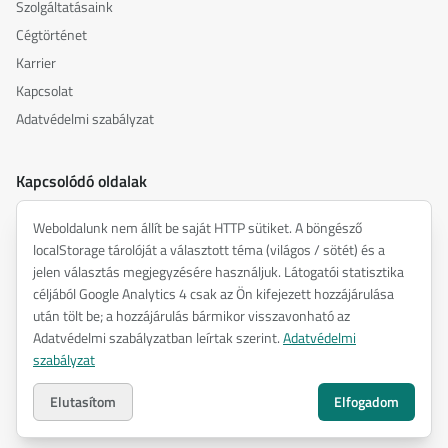
Szolgáltatásaink
Cégtörténet
Karrier
Kapcsolat
Adatvédelmi szabályzat
Kapcsolódó oldalak
akusztika.hu
Weboldalunk nem állít be saját HTTP sütiket. A böngésző
inspiredacoustics.com
localStorage tárolóját a választott téma (világos / sötét) és a
soundy.ai
jelen választás megjegyzésére használjuk. Látogatói statisztika
céljából Google Analytics 4 csak az Ön kifejezett hozzájárulása
irat.ai
után tölt be; a hozzájárulás bármikor visszavonható az
Adatvédelmi szabályzatban leírtak szerint.
Adatvédelmi
szabályzat
©
2026
ENTEL Műszaki Fejlesztő Kft. —
Minden jog fenntartva.
Adatvédelmi szabályzat
Elutasítom
Elfogadom