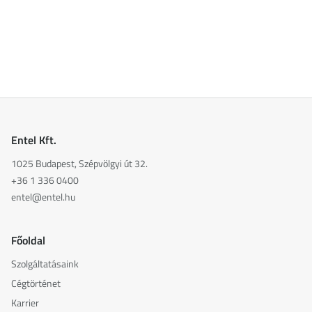
Entel Kft.
1025 Budapest, Szépvölgyi út 32.
+36 1 336 0400
entel@entel.hu
Főoldal
Szolgáltatásaink
Cégtörténet
Karrier