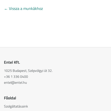
←
Vissza a munkákhoz
Entel Kft.
1025 Budapest, Szépvölgyi út 32.
+36 1 336 0400
entel@entel.hu
Főoldal
Szolgáltatásaink