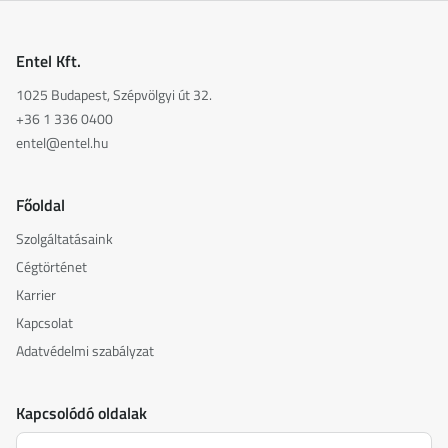
Entel Kft.
1025 Budapest, Szépvölgyi út 32.
+36 1 336 0400
entel@entel.hu
Főoldal
Szolgáltatásaink
Cégtörténet
Karrier
Kapcsolat
Adatvédelmi szabályzat
Kapcsolódó oldalak
akusztika.hu