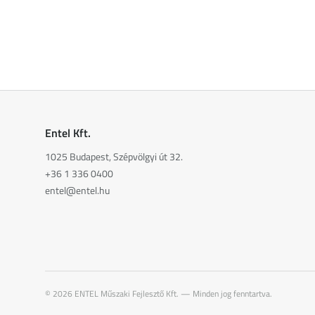
Entel Kft.
1025 Budapest, Szépvölgyi út 32.
+36 1 336 0400
entel@entel.hu
©
2026
ENTEL Műszaki Fejlesztő Kft. —
Minden jog fenntartva.