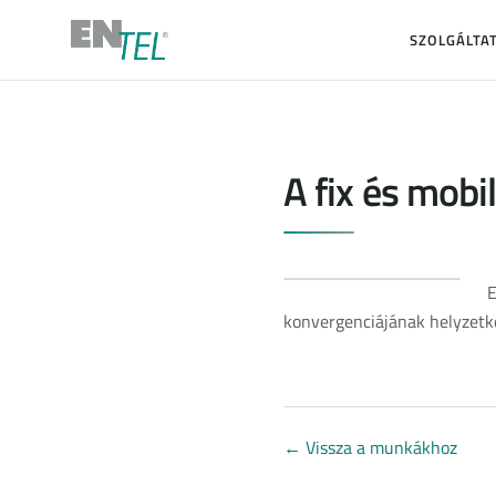
SZOLGÁLTA
A fix és mob
E
konvergenciájának helyzetk
←
Vissza a munkákhoz