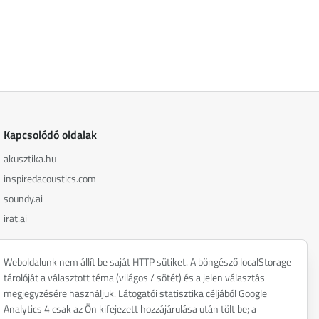
Kapcsolódó oldalak
akusztika.hu
inspiredacoustics.com
soundy.ai
irat.ai
Weboldalunk nem állít be saját HTTP sütiket. A böngésző localStorage
tárolóját a választott téma (világos / sötét) és a jelen választás
megjegyzésére használjuk. Látogatói statisztika céljából Google
Adatvédelmi szabályzat
Analytics 4 csak az Ön kifejezett hozzájárulása után tölt be; a