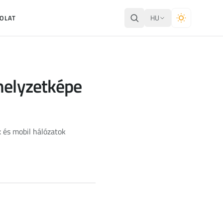
HU
OLAT
 helyzetképe
x és mobil hálózatok