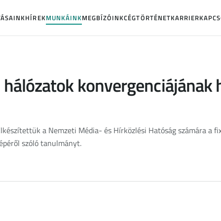
TÁSAINK
HÍREK
MUNKÁINK
MEGBÍZÓINK
CÉGTÖRTÉNET
KARRIER
KAPCS
il hálózatok konvergenciájának
lkészítettük a Nemzeti Média- és Hírközlési Hatóság számára a fi
épéről szóló tanulmányt.