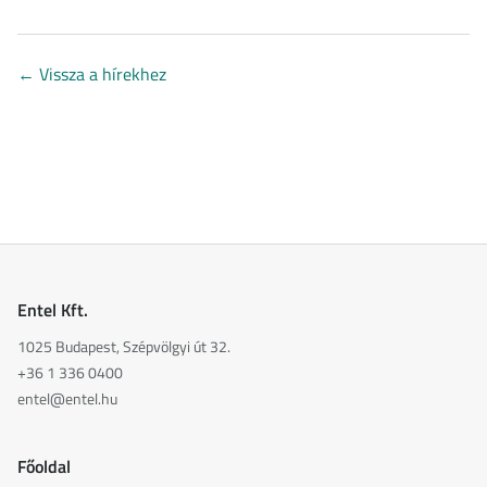
←
Vissza a hírekhez
Entel Kft.
1025 Budapest, Szépvölgyi út 32.
+36 1 336 0400
entel@entel.hu
Főoldal