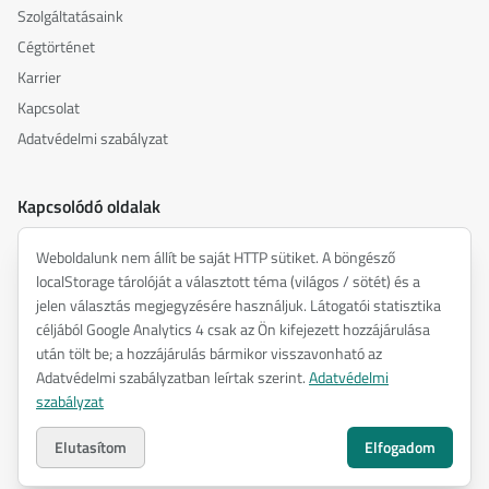
Szolgáltatásaink
Cégtörténet
Karrier
Kapcsolat
Adatvédelmi szabályzat
Kapcsolódó oldalak
akusztika.hu
Weboldalunk nem állít be saját HTTP sütiket. A böngésző
inspiredacoustics.com
localStorage tárolóját a választott téma (világos / sötét) és a
soundy.ai
jelen választás megjegyzésére használjuk. Látogatói statisztika
céljából Google Analytics 4 csak az Ön kifejezett hozzájárulása
irat.ai
után tölt be; a hozzájárulás bármikor visszavonható az
Adatvédelmi szabályzatban leírtak szerint.
Adatvédelmi
szabályzat
©
2026
ENTEL Műszaki Fejlesztő Kft. —
Minden jog fenntartva.
Adatvédelmi szabályzat
Elutasítom
Elfogadom