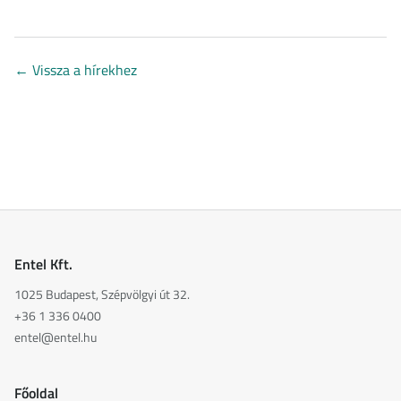
←
Vissza a hírekhez
Entel Kft.
1025 Budapest, Szépvölgyi út 32.
+36 1 336 0400
entel@entel.hu
Főoldal