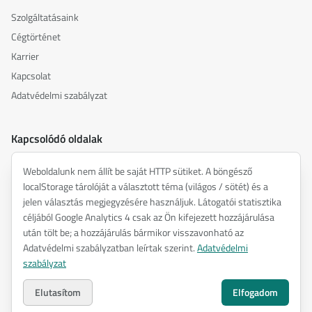
Szolgáltatásaink
Cégtörténet
Karrier
Kapcsolat
Adatvédelmi szabályzat
Kapcsolódó oldalak
akusztika.hu
Weboldalunk nem állít be saját HTTP sütiket. A böngésző
inspiredacoustics.com
localStorage tárolóját a választott téma (világos / sötét) és a
soundy.ai
jelen választás megjegyzésére használjuk. Látogatói statisztika
céljából Google Analytics 4 csak az Ön kifejezett hozzájárulása
irat.ai
után tölt be; a hozzájárulás bármikor visszavonható az
Adatvédelmi szabályzatban leírtak szerint.
Adatvédelmi
szabályzat
©
2026
ENTEL Műszaki Fejlesztő Kft. —
Minden jog fenntartva.
Adatvédelmi szabályzat
Elutasítom
Elfogadom