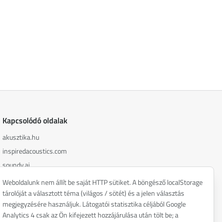
Kapcsolódó oldalak
akusztika.hu
inspiredacoustics.com
soundy.ai
irat.ai
Weboldalunk nem állít be saját HTTP sütiket. A böngésző localStorage
tárolóját a választott téma (világos / sötét) és a jelen választás
megjegyzésére használjuk. Látogatói statisztika céljából Google
Analytics 4 csak az Ön kifejezett hozzájárulása után tölt be; a