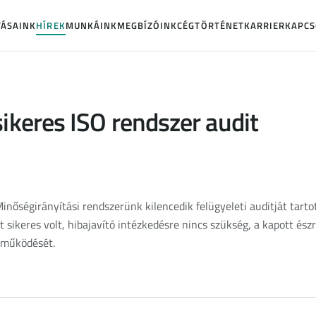
TÁSAINK
HÍREK
MUNKÁINK
MEGBÍZÓINK
CÉGTÖRTÉNET
KARRIER
KAPCS
sikeres ISO rendszer audit
inőségirányítási rendszerünk kilencedik felügyeleti auditját tarto
at sikeres volt, hibajavító intézkedésre nincs szükség, a kapott és
 működését.