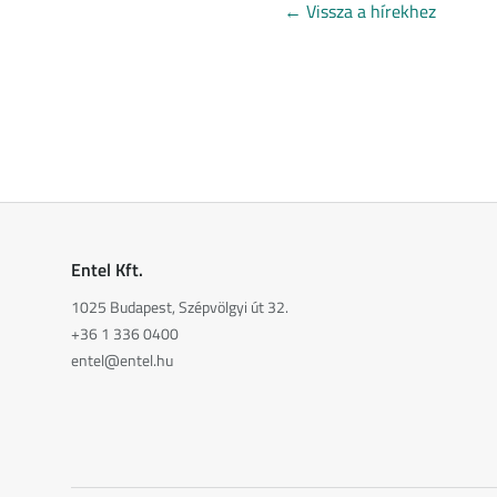
←
Vissza a hírekhez
Entel Kft.
1025 Budapest, Szépvölgyi út 32.
+36 1 336 0400
entel@entel.hu