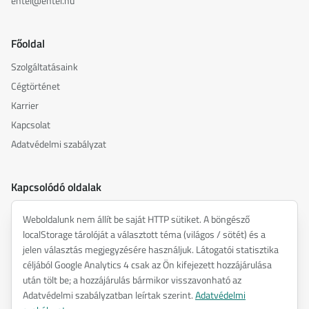
entel@entel.hu
Főoldal
Szolgáltatásaink
Cégtörténet
Karrier
Kapcsolat
Adatvédelmi szabályzat
Kapcsolódó oldalak
akusztika.hu
Weboldalunk nem állít be saját HTTP sütiket. A böngésző
inspiredacoustics.com
localStorage tárolóját a választott téma (világos / sötét) és a
soundy.ai
jelen választás megjegyzésére használjuk. Látogatói statisztika
céljából Google Analytics 4 csak az Ön kifejezett hozzájárulása
irat.ai
után tölt be; a hozzájárulás bármikor visszavonható az
Adatvédelmi szabályzatban leírtak szerint.
Adatvédelmi