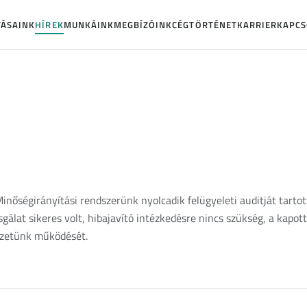
TÁSAINK
HÍREK
MUNKÁINK
MEGBÍZÓINK
CÉGTÖRTÉNET
KARRIER
KAPCS
inőségirányítási rendszerünk nyolcadik felügyeleti auditját tart
sgálat sikeres volt, hibajavító intézkedésre nincs szükség, a kapot
ezetünk működését.