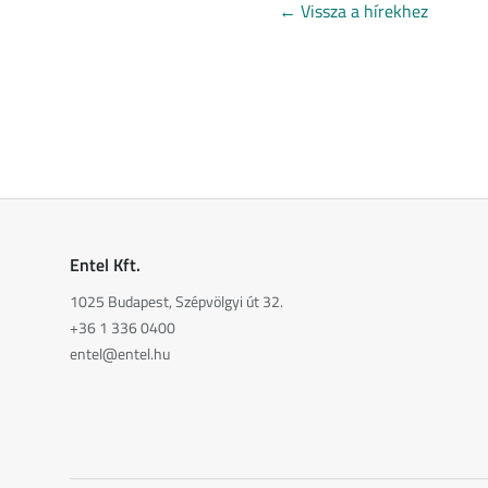
←
Vissza a hírekhez
Entel Kft.
1025 Budapest, Szépvölgyi út 32.
+36 1 336 0400
entel@entel.hu