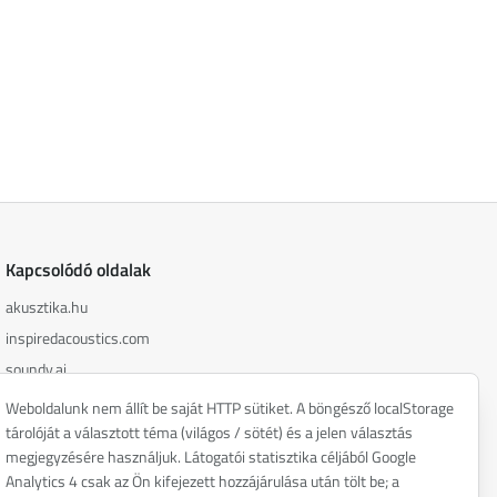
Kapcsolódó oldalak
akusztika.hu
inspiredacoustics.com
soundy.ai
irat.ai
Weboldalunk nem állít be saját HTTP sütiket. A böngésző localStorage
tárolóját a választott téma (világos / sötét) és a jelen választás
megjegyzésére használjuk. Látogatói statisztika céljából Google
Analytics 4 csak az Ön kifejezett hozzájárulása után tölt be; a