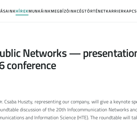
TÁSAINK
HÍREK
MUNKÁINK
MEGBÍZÓINK
CÉGTÖRTÉNET
KARRIER
KAPCS
ublic Networks — presentation
6 conference
r. Csaba Huszty, representing our company, will give a keynote s
oundtable discussion of the 20th Infocommunication Networks and
munications and Information Science (HTE). The roundtable will ta