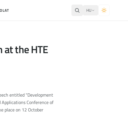
HU
OLAT
 at the HTE
peech entitled "Development
 Applications Conference of
ke place on 12 October