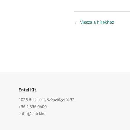
←
Vissza a hírekhez
Entel Kft.
1025 Budapest, Szépvölgyi út 32.
+36 1 336 0400
entel@entel.hu