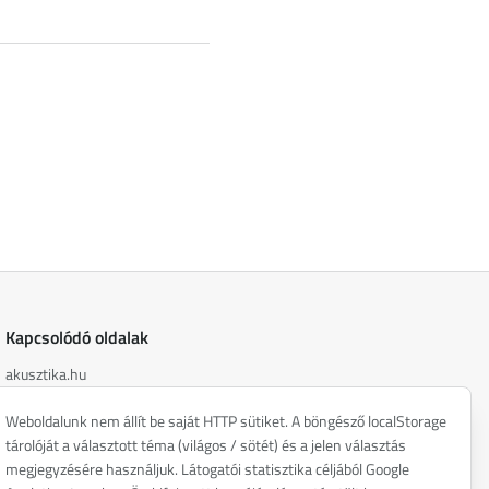
Kapcsolódó oldalak
akusztika.hu
inspiredacoustics.com
Weboldalunk nem állít be saját HTTP sütiket. A böngésző localStorage
soundy.ai
tárolóját a választott téma (világos / sötét) és a jelen választás
irat.ai
megjegyzésére használjuk. Látogatói statisztika céljából Google