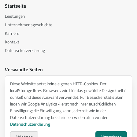
Startseite
Leistungen
Unternehmensgeschichte
Karriere
Kontakt
Datenschutzerklärung
Verwandte Seiten
akusztika.hu
Diese Website setzt keine eigenen HTTP-Cookies. Der
inspiredacoustics.com
localStorage Ihres Browsers wird für das gewählte Design (hell /
soundy.ai
dunkel) und diese Auswahl verwendet. Für Besucherstatistiken
laden wir Google Analytics 4 erst nach Ihrer ausdrücklichen
irat.ai
Einwilligung; die Einwilligung kann jederzeit wie in der
Datenschutzerklärung beschrieben widerrufen werden.
Datenschutzerklärung
©
2026
ENTEL Műszaki Fejlesztő Kft. —
Alle Rechte vorbehalten.
Datenschutzerklärung
Ablehnen
Akzeptieren