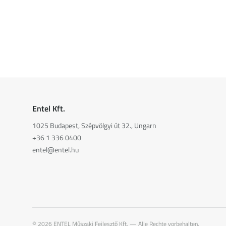
Entel Kft.
1025 Budapest, Szépvölgyi út 32., Ungarn
+36 1 336 0400
entel@entel.hu
©
2026
ENTEL Műszaki Fejlesztő Kft. —
Alle Rechte vorbehalten.