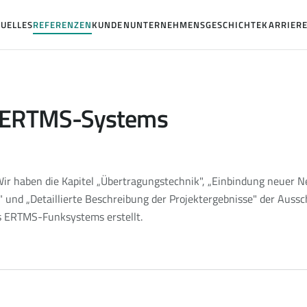
UELLES
REFERENZEN
KUNDEN
UNTERNEHMENSGESCHICHTE
KARRIER
s ERTMS-Systems
ir haben die Kapitel „Übertragungstechnik", „Einbindung neuer 
nd „Detaillierte Beschreibung der Projektergebnisse" der Aussc
es ERTMS-Funksystems erstellt.