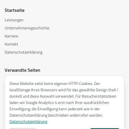
Startseite
Leistungen
Unternehmensgeschichte
Karriere
Kontakt
Datenschutzerklärung
Verwandte Seiten
akusztika.hu
Diese Website setzt keine eigenen HTTP-Cookies. Der
inspiredacoustics.com
localStorage Ihres Browsers wird für das gewählte Design (hell /
soundy.ai
dunkel) und diese Auswahl verwendet. Für Besucherstatistiken
laden wir Google Analytics 4 erst nach Ihrer ausdrücklichen
irat.ai
Einwilligung; die Einwilligung kann jederzeit wie in der
Datenschutzerklärung beschrieben widerrufen werden.
Datenschutzerklärung
©
2026
ENTEL Műszaki Fejlesztő Kft. —
Alle Rechte vorbehalten.