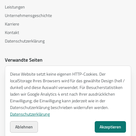
Leistungen
Unternehmensgeschichte
Karriere
Kontakt
Datenschutzerklärung
Verwandte Seiten
akusztika.hu
Diese Website setzt keine eigenen HTTP-Cookies. Der
inspiredacoustics.com
localStorage Ihres Browsers wird für das gewählte Design (hell /
soundy.ai
dunkel) und diese Auswahl verwendet. Für Besucherstatistiken
laden wir Google Analytics 4 erst nach Ihrer ausdrücklichen
irat.ai
Einwilligung; die Einwilligung kann jederzeit wie in der
Datenschutzerklärung beschrieben widerrufen werden.
Datenschutzerklärung
©
2026
ENTEL Műszaki Fejlesztő Kft. —
Alle Rechte vorbehalten.
Datenschutzerklärung
Ablehnen
Akzeptieren