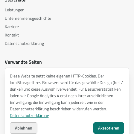
Leistungen
Unternehmensgeschichte
Karriere
Kontakt
Datenschutzerklärung
Verwandte Seiten
akusztika.hu
Diese Website setzt keine eigenen HTTP-Cookies. Der
inspiredacoustics.com
localStorage Ihres Browsers wird für das gewählte Design (hell /
soundy.ai
dunkel) und diese Auswahl verwendet. Für Besucherstatistiken
laden wir Google Analytics 4 erst nach Ihrer ausdrücklichen
irat.ai
Einwilligung; die Einwilligung kann jederzeit wie in der
Datenschutzerklärung beschrieben widerrufen werden.
Datenschutzerklärung
©
2026
ENTEL Műszaki Fejlesztő Kft. —
Alle Rechte vorbehalten.
Datenschutzerklärung
Ablehnen
Akzeptieren