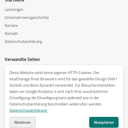
Leistungen
Unternehmensgeschichte
Karriere
Kontakt
Datenschutzerklärung
Verwandte Seiten
akusztika.hu
Diese Website setzt keine eigenen HTTP-Cookies. Der
inspiredacoustics.com
localStorage Ihres Browsers wird für das gewählte Design (hell /
soundy.ai
dunkel) und diese Auswahl verwendet. Für Besucherstatistiken
laden wir Google Analytics 4 erst nach Ihrer ausdrücklichen
irat.ai
Einwilligung; die Einwilligung kann jederzeit wie in der
Datenschutzerklärung beschrieben widerrufen werden.
Datenschutzerklärung
©
2026
ENTEL Műszaki Fejlesztő Kft. —
Alle Rechte vorbehalten.
Datenschutzerklärung
Ablehnen
Akzeptieren